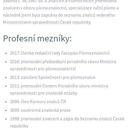
zákona č. 36/1967 Sb. o znalcích a tlumočnících jmenována
znalcem v oboru písmoznalectví, specializace ruční písmo a
následně jsem byla zapsána do seznamu znalců vedeného
Ministerstvem spravedlnosti České republiky.
Profesní mezníky:
2017: členka redakční rady časopisu Písmoznalectví
2016: jmenování předsedkyní poradního sboru Ministra
spravedlnosti pro písmoznalectví
2013: založení Společnosti pro písmoznalce
2011: jmenování členem Poradního sboru ministra
spravedlnosti pro znalecké otázky
2006: člen Komory znalců ČR
2005: soukromá znalecká praxe
1998: jmenování znalcem a zápis do Seznamu znalců České
republiky