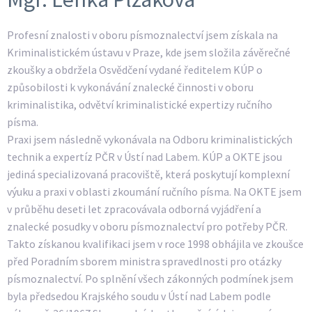
Profesní znalosti v oboru písmoznalectví jsem získala na
Kriminalistickém ústavu v Praze, kde jsem složila závěrečné
zkoušky a obdržela Osvědčení vydané ředitelem KÚP o
způsobilosti k vykonávání znalecké činnosti v oboru
kriminalistika, odvětví kriminalistické expertizy ručního
písma.
Praxi jsem následně vykonávala na Odboru kriminalistických
technik a expertíz PČR v Ústí nad Labem. KÚP a OKTE jsou
jediná specializovaná pracoviště, která poskytují komplexní
výuku a praxi v oblasti zkoumání ručního písma. Na OKTE jsem
v průběhu deseti let zpracovávala odborná vyjádření a
znalecké posudky v oboru písmoznalectví pro potřeby PČR.
Takto získanou kvalifikaci jsem v roce 1998 obhájila ve zkoušce
před Poradním sborem ministra spravedlnosti pro otázky
písmoznalectví. Po splnění všech zákonných podmínek jsem
byla předsedou Krajského soudu v Ústí nad Labem podle