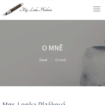
O MNĚ
Úvod
O mně
Mgr. Lenka Plzáková